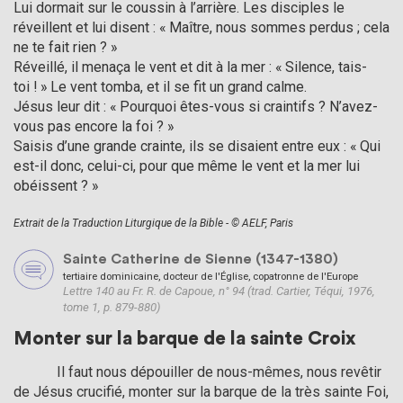
Lui dormait sur le coussin à l’arrière. Les disciples le
réveillent et lui disent : « Maître, nous sommes perdus ; cela
ne te fait rien ? »
Réveillé, il menaça le vent et dit à la mer : « Silence, tais-
toi ! » Le vent tomba, et il se fit un grand calme.
Jésus leur dit : « Pourquoi êtes-vous si craintifs ? N’avez-
vous pas encore la foi ? »
Saisis d’une grande crainte, ils se disaient entre eux : « Qui
est-il donc, celui-ci, pour que même le vent et la mer lui
obéissent ? »
Extrait de la Traduction Liturgique de la Bible - © AELF, Paris
Sainte Catherine de Sienne (1347-1380)
tertiaire dominicaine, docteur de l'Église, copatronne de l'Europe
Lettre 140 au Fr. R. de Capoue, n° 94 (trad. Cartier, Téqui, 1976,
tome 1, p. 879-880)
Monter sur la barque de la sainte Croix
            Il faut nous dépouiller de nous-mêmes, nous revêtir 
de Jésus crucifié, monter sur la barque de la très sainte Foi, 