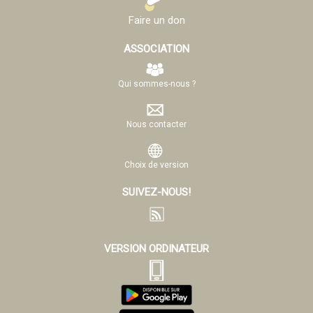
Faire un don
ASSOCIATION
Qui sommes-nous ?
Nous contacter
Choix de version
SUIVEZ-NOUS!
VERSION ORDINATEUR