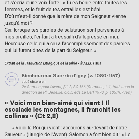
et s’écria d’une voix forte : « Tu es bénie entre toutes les
femmes, et le fruit de tes entrailles est béni.
D’où m’est-il donné que la mère de mon Seigneur vienne
jusqu’à moi ?
Car, lorsque tes paroles de salutation sont parvenues à
mes oreilles, l’enfant a tressailli d’allégresse en moi.
Heureuse celle qui a cru à l’accomplissement des paroles
qui lui furent dites de la part du Seigneur. »
Extrait de la Traduction Liturgique de la Bible - © AELF, Paris
Bienheureux Guerric d'Igny (v. 1080-1157)
abbé cistercien
2e Sermon pour l'Avent, §1-2; SC 166 (Sermons, t. 1; trad. sous la
direction de Pl. Deseille, o.c.r.; éds Le Cerf 1970, p. 105.107 rev.)
« Voici mon bien-aimé qui vient ! Il
escalade les montagnes, il franchit les
collines » (Ct 2,8)
      « Voici le Roi qui vient : accourons au-devant de notre 
Sauveur » (liturgie de l'Avent). Salomon a fort bien dit : « Le 