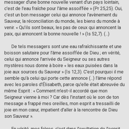
messager d'une bonne nouvelle venant d'un pays lointain, 
c'est de l'eau fraîche pour l'âme assoiffée » (Pr 25,25). Oui, 
c'est un bon messager celui qui annonce l'avènement du 
Sauveur, la réconciliation du monde, les biens du monde à 
venir. « Qu'ils sont beaux, les pas de ceux qui annoncent la 
paix, qui annoncent la bonne nouvelle ! » (Is 52,7). (...)

      De tels messagers sont une eau rafraîchissante et une 
boisson salutaire pour l'âme assoiffée de Dieu ; en vérité, 
celui qui annonce l'arrivée du Seigneur ou ses autres 
mystères nous donne à boire « les eaux puisées dans la 
joie aux sources du Sauveur » (Is 12,3). C'est pourquoi il me 
semble qu'à celui qui porte cette annonce (...) l'âme répond 
avec les paroles d'Élisabeth, parce qu'elle était abreuvée du 
même Esprit : « Comment m'est-il accordé que mon 
Seigneur vienne à moi ? Car dès l'instant où le son de ton 
message a frappé mes oreilles, mon esprit a tressailli de 
joie en mon cœur, impatient d'aller à la rencontre de Dieu 
son Sauveur ».

      En vérité, mes frères, c'est dans l'exultation de l'esprit 