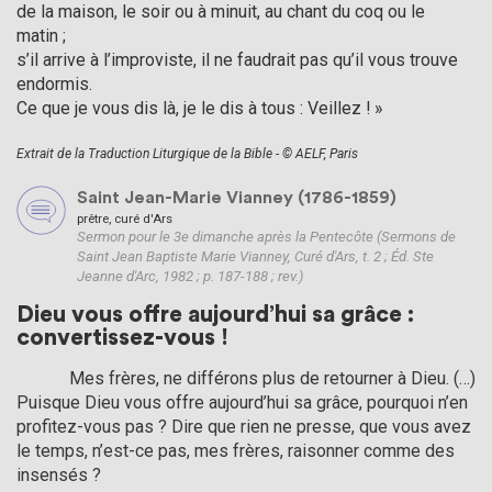
de la maison, le soir ou à minuit, au chant du coq ou le
matin ;
s’il arrive à l’improviste, il ne faudrait pas qu’il vous trouve
endormis.
Ce que je vous dis là, je le dis à tous : Veillez ! »
Extrait de la Traduction Liturgique de la Bible - © AELF, Paris
Saint Jean-Marie Vianney (1786-1859)
prêtre, curé d'Ars
Sermon pour le 3e dimanche après la Pentecôte (Sermons de
Saint Jean Baptiste Marie Vianney, Curé d'Ars, t. 2 ; Éd. Ste
Jeanne d'Arc, 1982 ; p. 187-188 ; rev.)
Dieu vous offre aujourd’hui sa grâce :
convertissez-vous !
            Mes frères, ne différons plus de retourner à Dieu. (…) 
Puisque Dieu vous offre aujourd’hui sa grâce, pourquoi n’en 
profitez-vous pas ? Dire que rien ne presse, que vous avez 
le temps, n’est-ce pas, mes frères, raisonner comme des 
insensés ?
