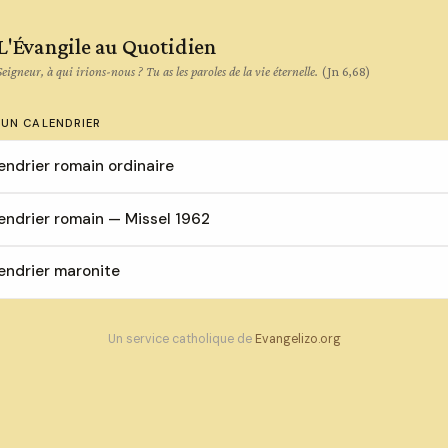
L'Évangile au Quotidien
Seigneur, à qui irions-nous ? Tu as les paroles de la vie éternelle.
(Jn 6,68)
 UN CALENDRIER
endrier romain ordinaire
endrier romain — Missel 1962
endrier maronite
Un service catholique de
Evangelizo.org