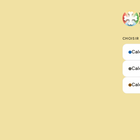
CHOISIR
Cal
Cal
Cal